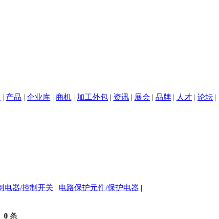
页
|
产品
|
企业库
|
商机
|
加工外包
|
资讯
|
展会
|
品牌
|
人才
|
论坛
|
关
近电报警器
工业胶带
磁头
电容
制电器/控制开关
|
电路保护元件/保护电器
|
布
0
条