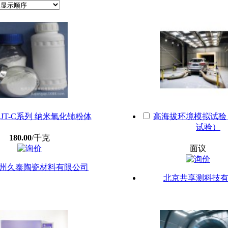
JT-C系列 纳米氧化铈粉体
高海拔环境模拟试验
试验）
180.00
/千克
面议
州久泰陶瓷材料有限公司
北京共享测科技