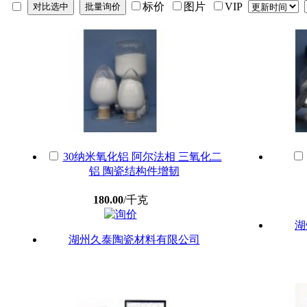
标价
图片
VIP
30纳米氧化铝 阿尔法相 三氧化二
铝 陶瓷结构件增韧
180.00
/千克
湖
湖州久泰陶瓷材料有限公司