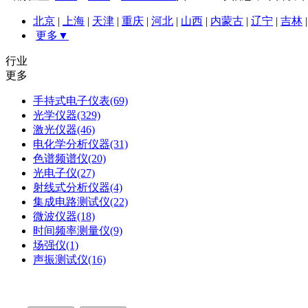
北京
|
上海
|
天津
|
重庆
|
河北
|
山西
|
内蒙古
|
辽宁
|
吉林
更多▼
行业
更多
手持式电子仪表(69)
光学仪器(329)
激光仪器(46)
电化学分析仪器(31)
色谱频谱仪(20)
光电子仪(27)
射线式分析仪器(4)
集成电路测试仪(22)
微波仪器(18)
时间频率测量仪(9)
场强仪(1)
声振测试仪(16)