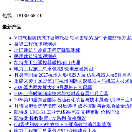
热线：18136068510
最新产品
VCI气相防锈PET吸塑托盘 轴承齿轮紧固件仓储防锈方
桥梁工程沉降观测标
老旧建筑与改造工程沉降观测标
民用建筑沉降观测标
凯特龙工业遥控器诚招项目代理
电力工程施工总承包2级/众电建设集团
具身智能展|2027杭州人形机器人展|仿生机器人展5月启幕
重磅来袭！2027第3届杭州国际人形机器人与机器人技术
2026算力网发展大会9月即将在京启幕
2026上海时间频率技术与授时设备展11月启幕
2026第19届东营国际石油石化装备与技术展会9月28日启
月饼吸塑盒选型指南 材质选择 成本控制与合规验证全流
凯特龙 LRC-S1 工业无线遥控器 支持定制 价格面议
凯特龙 接收装置L\M系列 价格面议
G4袋式初效 F5中效袋 H10亚高效过滤器制造商
电力工程施工总承包2级11众电建设工程