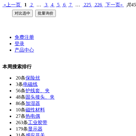
«上一页
1
2
…
3
4
5
6
7
…
225
226
下一页»
共45
免费注册
登录
产品中心
本周搜索排行
20条
保险丝
3条
电磁线
56条
护线套、夹
48条
固头接头、夹
86条
加湿器
10条
磁性材料
27条
热电偶
263条
工业胶带
179条
显示器
31条
感应开关