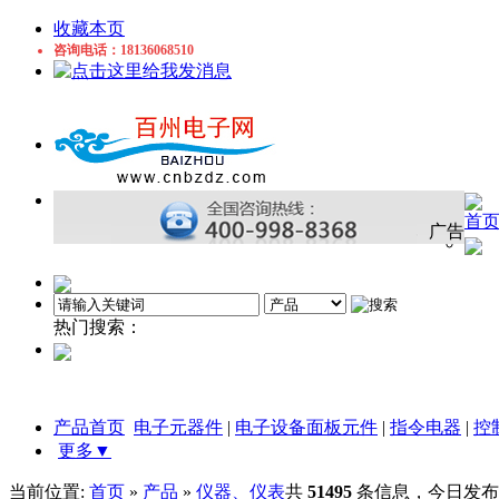
收藏本页
咨询电话：18136068510
首
广告
热门搜索：
铜管
磁性材料
电磁线
胶枪
显示器
感应开
产品首页
电子元器件
|
电子设备面板元件
|
指令电器
|
控
更多▼
当前位置:
首页
»
产品
»
仪器、仪表
共
51495
条信息，今日发