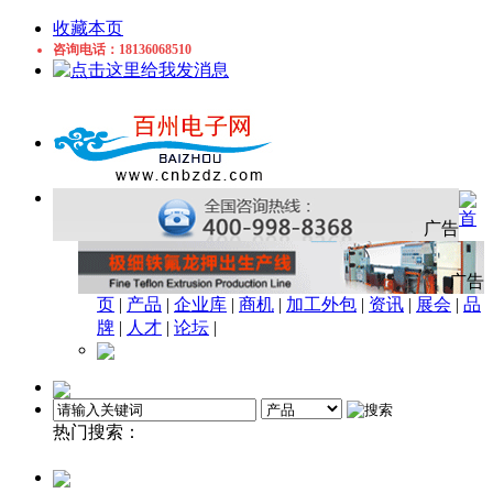
收藏本页
咨询电话：18136068510
首
广告
广告
页
|
产品
|
企业库
|
商机
|
加工外包
|
资讯
|
展会
|
品
牌
|
人才
|
论坛
|
热门搜索：
铜管
磁性材料
电磁线
胶枪
显示器
感应开
关
近电报警器
工业胶带
磁头
电容