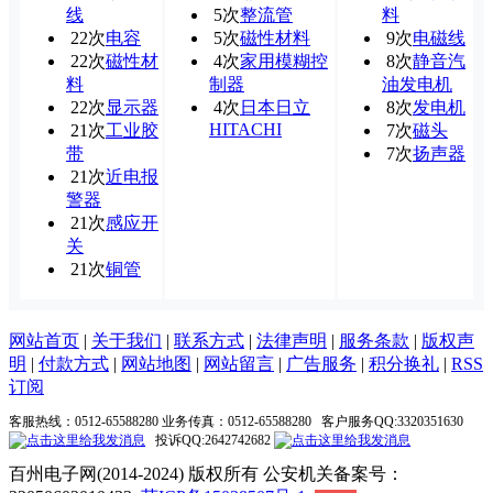
线
5次
整流管
料
22次
电容
5次
磁性材料
9次
电磁线
22次
磁性材
4次
家用模糊控
8次
静音汽
料
制器
油发电机
22次
显示器
4次
日本日立
8次
发电机
HITACHI
21次
工业胶
7次
磁头
带
7次
扬声器
21次
近电报
警器
21次
感应开
关
21次
铜管
网站首页
|
关于我们
|
联系方式
|
法律声明
|
服务条款
|
版权声
明
|
付款方式
|
网站地图
|
网站留言
|
广告服务
|
积分换礼
|
RSS
订阅
客服热线：0512-65588280 业务传真：0512-65588280 客户服务QQ:3320351630
投诉QQ:2642742682
百州电子网(2014-2024) 版权所有 公安机关备案号：