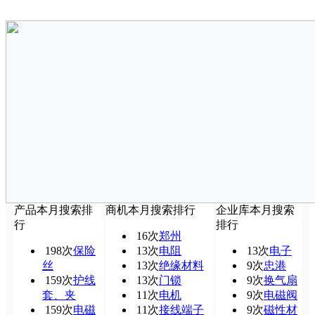
产品本月搜索排
商机本月搜索排行
企业库本月搜索
行
排行
16次
郑州
198次
保险
13次
电阻
13次
电子
丝
13次
绝缘材料
9次
忠港
159次
护线
13次
门锁
9次
换气扇
套、夹
11次
电机
9次
电磁阀
159次
电磁
11次
接线端子
9次
磁性材