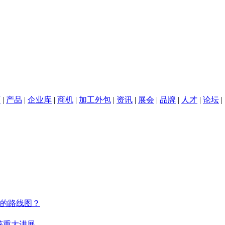
页
|
产品
|
企业库
|
商机
|
加工外包
|
资讯
|
展会
|
品牌
|
人才
|
论坛
|
锁
热界面材料
3D打印
深圳
样的路线图？
获重大进展