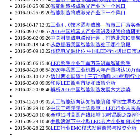
2016-10-25 09:20
智能制造将成激光产业下一个风口
2016-10-25 09:20
智能制造将成激光产业下一个风口
2016-10-17 12:32
工业4．0技术逐渐成熟 智慧工厂落实
2016-09-07 08:57
2016中国机器人产业演进及投资价值研
2016-09-02 09:26
中关村集成电路设计园，打造北京IC集
2016-05-18 14:35
从数据看我国智能制造处于哪个阶段
2016-05-09 12:22
传统电光源让位 中国LED行业进出口市
2016-05-06 15:46
LED照明企业千军万马进军智能照明
2016-04-29 08:54
2020年我国工业机器人年产量将达10万
2016-03-10 12:27
透过两会展望“十三五”期间LED照明行
2016-03-09 09:09
印度LED照明市场和政策分析
2016-02-20 08:46
解析2016中国智能制造发展六大趋势
2015-12-29 09:02
人工智能迈向认知智能阶段 掌控主导权
2015-09-29 10:59
中国工程院院士陈良惠：LED行业未来
2015-09-29 10:48
全球12吋晶圆产线续增 18吋晶圆之路渐
2015-09-29 10:46
并购浪潮下中小型LED芯片企业如何求
2015-08-28 22:58
LED行业EMC模式发展前景与投资分析