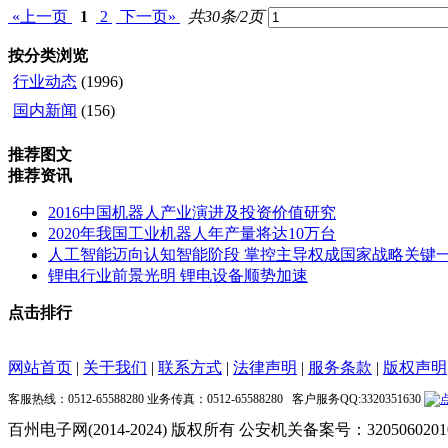
«上一页
1
2
下一页»
共30条/2页
按分类浏览
行业动态
(1996)
国内新闻
(156)
推荐图文
推荐资讯
2016中国机器人产业演进及投资价值研究
2020年我国工业机器人年产量将达10万台
人工智能迈向认知智能阶段 掌控主导权成国家战略关键
锂电行业前景光明 锂电设备顺势加速
点击排行
网站首页
|
关于我们
|
联系方式
|
法律声明
|
服务条款
|
版权声明
客服热线：0512-65588280 业务传真：0512-65588280 客户服务QQ:3320351630
百州电子网(2014-2024) 版权所有 公安机关备案号：3205060201