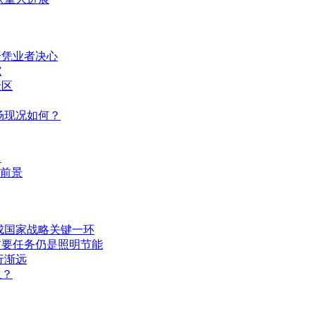
全凭业者决心
究
聚区
场现况如何？
台
业前景
成国家战略关键一环
首要任务仍是照明节能
行渐远
生？