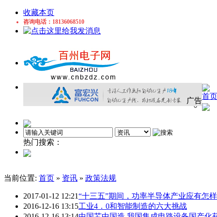
收藏本页
咨询电话：18136068510
首
广告
热门搜索：
处理器
LED
led显示屏
电子
qorvo
电容
门
当前位置:
首页
»
资讯
»
政策法规
2017-01-12 12:21
“十三五”期间，功率半导体产业应有怎
2016-12-16 13:15
工业4．0和智能制造的六大挑战
2016-12-16 13:14
中国芯中国造 我国集成电路设备国产化