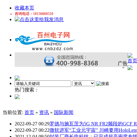
收藏本页
咨询电话：18136068510
首
广告
热门搜索：
处理器
LED
led显示屏
电子
qorvo
电容
门
当前位置:
首页
»
资讯
»
国际新闻
2022-09-27 00:29
罗德与施瓦茨为5G NR FR2频段的GC
2022-09-27 00:22
微软进军“工业元宇宙” 川崎要用HoloLe
2021-12-04 09:50
封装厂商长电科技：已完成超高密度布