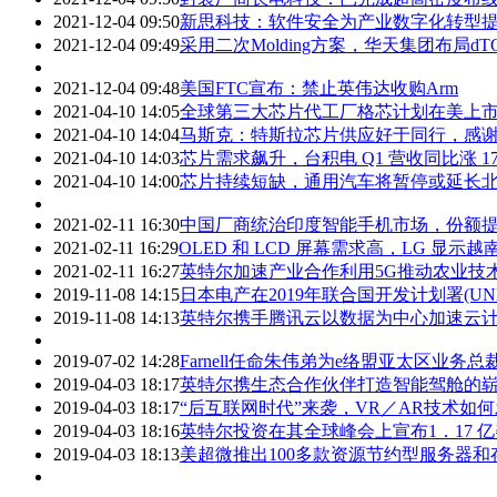
2021-12-04 09:50
新思科技：软件安全为产业数字化转型
2021-12-04 09:49
采用二次Molding方案，华天集团布局d
2021-12-04 09:48
美国FTC宣布：禁止英伟达收购Arm
2021-04-10 14:05
全球第三大芯片代工厂格芯计划在美上市 
2021-04-10 14:04
马斯克：特斯拉芯片供应好于同行，感
2021-04-10 14:03
芯片需求飙升，台积电 Q1 营收同比涨 1
2021-04-10 14:00
芯片持续短缺，通用汽车将暂停或延长
2021-02-11 16:30
中国厂商统治印度智能手机市场，份额提
2021-02-11 16:29
OLED 和 LCD 屏幕需求高，LG 显示
2021-02-11 16:27
英特尔加速产业合作利用5G推动农业技
2019-11-08 14:15
日本电产在2019年联合国开发计划署(
2019-11-08 14:13
英特尔携手腾讯云以数据为中心加速云
2019-07-02 14:28
Farnell任命朱伟弟为e络盟亚太区业务总
2019-04-03 18:17
英特尔携生态合作伙伴打造智能驾舱的
2019-04-03 18:17
“后互联网时代”来袭，VR／AR技术如
2019-04-03 18:16
英特尔投资在其全球峰会上宣布1．17 
2019-04-03 18:13
美超微推出100多款资源节约型服务器和