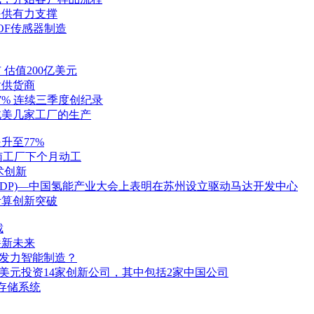
提供有力支撑
TOF传感器制造
估值200亿美元
谢供货商
7% 连续三季度创纪录
北美几家工厂的生产
升至77%
越南工厂下个月动工
术创新
UNDP)—中国氢能产业大会上表明在苏州设立驱动马达开发中心
计算创新突破
裁
崭新未来
何发力智能制造？
亿美元投资14家创新公司，其中包括2家中国公司
存储系统