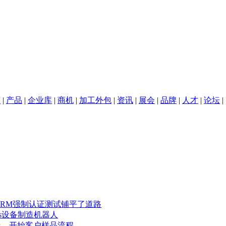
页
|
产品
|
企业库
|
商机
|
加工外包
|
资讯
|
展会
|
品牌
|
人才
|
论坛
|
锁
热界面材料
3D打印
深圳
F RRM强制认证测试铺平了道路
ns设备制造机器人
线，开始客户样品流程