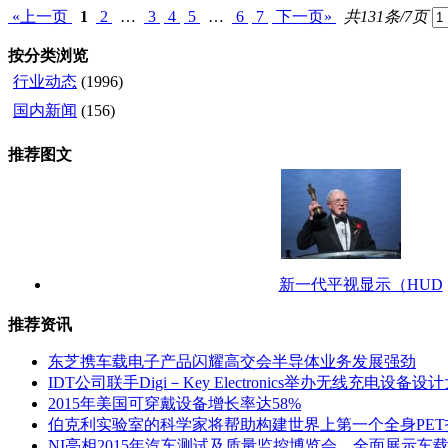
«上一页
1
2
…
3
4
5
…
6
7
下一页»
共131条/7页
按分类浏览
行业动态
(1996)
国内新闻
(156)
推荐图文
新一代平视显示（HUD
推荐资讯
东芝携车载电子产品闪耀高交会半导体业务发展强劲
IDT公司联手Digi－Key Electronics举办无线充电设备设
2015年美国可穿戴设备增长率达58%
伯克利实验室的科学家将帮助构建世界上第一个全身PET
NI亮相2015年汽车测试及质量监控博览会，全面展示车