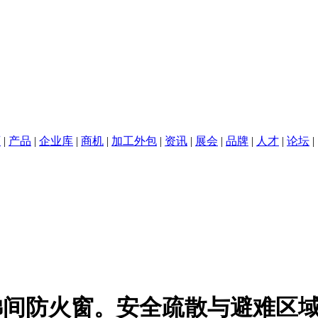
页
|
产品
|
企业库
|
商机
|
加工外包
|
资讯
|
展会
|
品牌
|
人才
|
论坛
|
钣金
LED
标签
梯间防火窗。安全疏散与避难区域