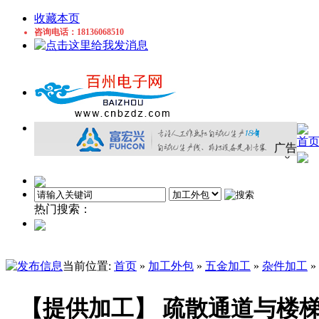
收藏本页
咨询电话：18136068510
首
广告
热门搜索：
加工
车床件
车削
五金
喷涂
锻造
冷镦加工
当前位置:
首页
»
加工外包
»
五金加工
»
杂件加工
»
【提供加工】 ‌疏散通道与楼