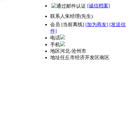
[诚信档案]
联系人
朱经理(先生)
会员
[
当前离线
]
[加为商友]
[发送信
件]
电话
手机
地区
河北-沧州市
地址
任丘市经济开发区南区