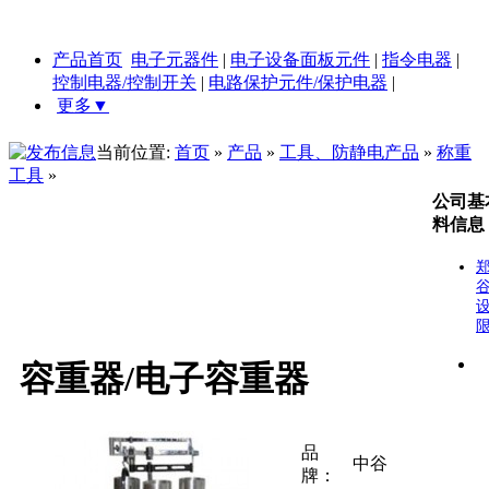
产品首页
电子元器件
|
电子设备面板元件
|
指令电器
|
控制电器/控制开关
|
电路保护元件/保护电器
|
更多▼
当前位置:
首页
»
产品
»
工具、防静电产品
»
称重
工具
»
公司基
料信息
容重器/电子容重器
品
中谷
牌：