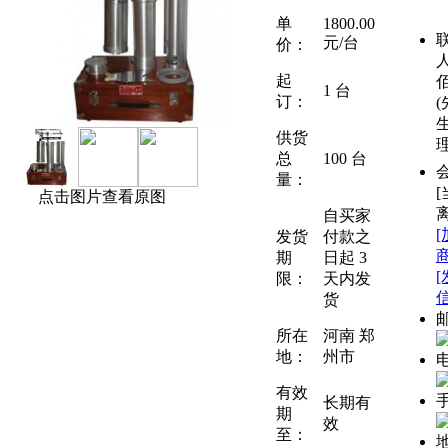
单
1800.00
元/台
价：
起
1 台
订：
(
生
供货
总
100 台
量：
[
点击图片查看原图
自买家
发货
付款之
期
日起
3
限：
天内发
货
所在
河南 郑
地：
州市
有效
长期有
期
效
至：