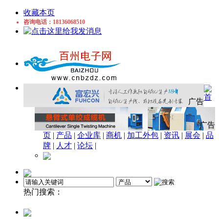
收藏本页
咨询电话：18136068510
首
广告
广告
页
|
产品
|
企业库
|
商机
|
加工外包
|
资讯
|
展会
|
品
牌
|
人才
|
论坛
|
热门搜索：
铜管
磁性材料
电磁线
胶枪
显示器
感应开
关
近电报警器
工业胶带
磁头
电容