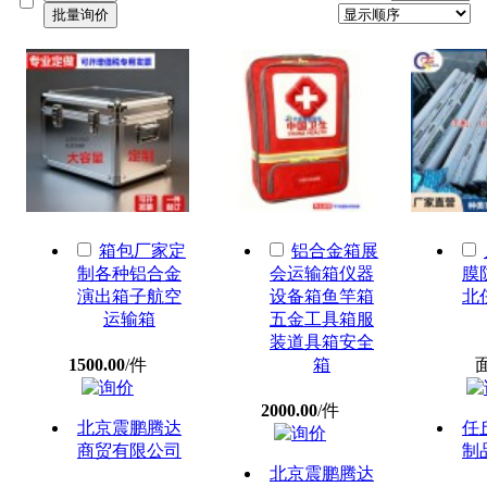
箱包厂家定
铝合金箱展
制各种铝合金
会运输箱仪器
膜
演出箱子航空
设备箱鱼竿箱
北
运输箱
五金工具箱服
装道具箱安全
1500.00
/件
箱
2000.00
/件
北京震鹏腾达
任
商贸有限公司
制
北京震鹏腾达