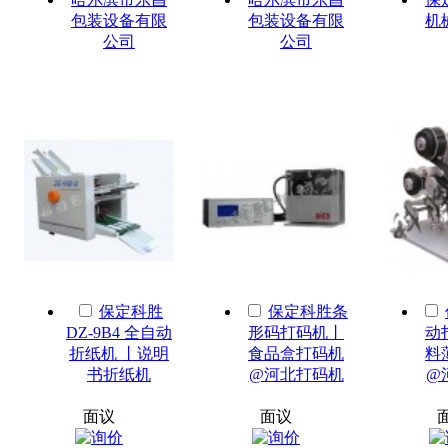
包装设备有限
包装设备有限
机
公司
公司
保定科胜
保定科胜条
DZ-9B4 全自动
形码打码机丨
动
折纸机 丨说明
食品盒打码机
料
书折纸机
@河北打码机
@
面议
面议