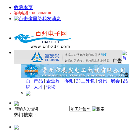
收藏本页
咨询电话：18136068510
首
广告
广告
页
|
产品
|
企业库
|
商机
|
加工外包
|
资讯
|
展会
|
品
牌
|
人才
|
论坛
|
热门搜索：
加工
车床件
车削
五金
喷涂
锻造
冷镦加
工
钣金
LED
标签