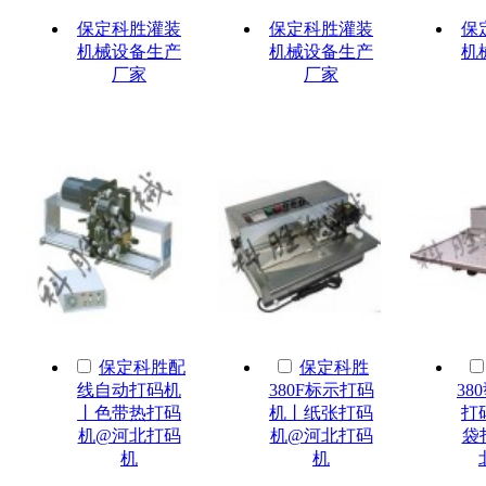
保定科胜灌装
保定科胜灌装
保
机械设备生产
机械设备生产
机
厂家
厂家
保定科胜配
保定科胜
线自动打码机
380F标示打码
38
丨色带热打码
机丨纸张打码
打
机@河北打码
机@河北打码
袋
机
机