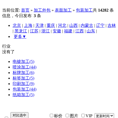
当前位置:
首页
»
加工外包
»
表面加工
»
包装加工
共
14282
条
信息，今日发布
3
条
北京
|
上海
|
天津
|
重庆
|
河北
|
山西
|
内蒙古
|
辽宁
|
吉林
|
黑龙江
|
江苏
|
浙江
|
安徽
|
福建
|
江西
|
山东
|
更多▼
行业
没有了
电镀加工(5)
喷涂加工(44)
标牌加工(6)
标签加工(5)
印刷加工(9)
包装加工(44)
纸箱加工(5)
标价
图片
VIP