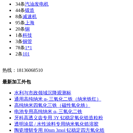
34条
汽油发电机
44条
锻造
8条
减速机
95条
上海
20条
铜
1条
科技
3条
铜管
78条
1*1
2条
101
热线：18136068510
最新加工外包
水利与市政领域沉降观测标
通用高纯纳米 α- 三氧化二铁（纳米铁红）
高纯纳米四氧化三铁（磁性氧化铁）
电池专用高纯纳米 α- 三氧化二铁
牙科高透义齿专用 3Y 钇稳定氧化锆造粒粉
透明涂层 / 水性涂料专用纳米氧化锆溶胶
陶瓷增韧专用 80nm 3mol 钇稳定四方氧化锆