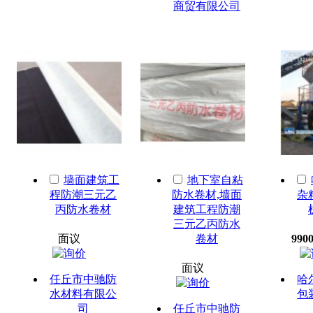
商贸有限公司
墙面建筑工
地下室自粘
程防潮三元乙
防水卷材,墙面
杂
丙防水卷材
建筑工程防潮
三元乙丙防水
面议
卷材
9900
面议
任丘市中驰防
哈
水材料有限公
包
司
任丘市中驰防