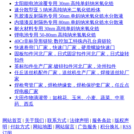
太阳能电池涂覆专用 30nm 高纯单斜纳米氧化锆
速分散型亚 5 纳米高纯纳米二氧化锆粉体
乳胶漆反射隔热专用 50nm 单斜纳米氧化锆水分散液
内墙漆反射隔热专用 80nm 单斜纳米氧化锆水分散液
耐火材料专用 30nm 高纯单斜纳米氧化锆
锂电池专用 50-80nm 高纯纳米氢氧化锆
40Cr非标异形链轮 数控加工特殊内孔台肩链轮
快速卷帘门厂家，快速门厂家，硬质螺旋快速门
固板扣件河北厂家，日式固定扣件河北厂家，日式旋转
扣件
英标扣件生产厂家,镀锌扣件河北厂家，沧州扣件
任丘送丝机配件厂家，送丝机生产厂家，焊接送丝轮厂
家
焊枪弯管厂家，焊枪绝缘套，焊枪保护套厂家，任丘点
焊电极厂家
大田作物滴灌带：如棉花、玉米、小麦、蔬菜、中草
药、西瓜
网站首页
|
关于我们
|
联系方式
|
法律声明
|
服务条款
|
版权声
明
|
付款方式
|
网站地图
|
网站留言
|
广告服务
|
积分换礼
|
RSS
订阅