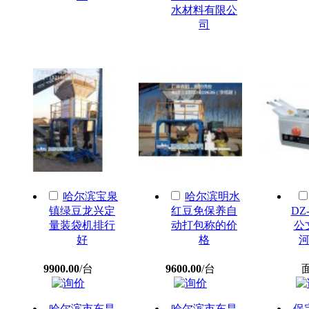
水材料有限公
司
哈尔滨宝泉
哈尔滨明水
镇绿豆龙兴定
红豆免保养自
DZ
量装袋机排行
动打包称的价
公
好
格
9900.00
/台
9600.00
/台
哈尔滨市东昌
哈尔滨市东昌
保