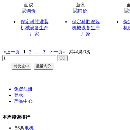
面议
面议
保定科胜灌装
保定科胜灌装
保
机械设备生产
机械设备生产
机
厂家
厂家
«上一页
1
2
…
3
下一页»
共44条/3页
免费注册
登录
产品中心
本周搜索排行
56条
电机