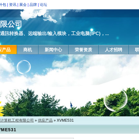
外包
|
资讯
|
展会
|
品牌
|
论坛
有限公司
通訊转换器、远端输出/输入模块，工业电脑(IPC)，...
应产品
商机
新闻中心
荣誉资质
人才招聘
航计算机工程有限公司
»
供应产品
» XVME531
VME531