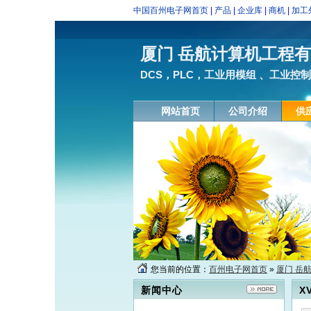
中国百州电子网首页
|
产品
|
企业库
|
商机
|
加工
厦门 岳航计算机工程
DCS，PLC，工业用模组 、工业控制
网站首页
公司介绍
供
您当前的位置：
百州电子网首页
»
厦门 岳
新闻中心
X