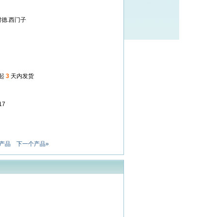
施耐德.西门子
起
3
天内发货
17
产品
下一个产品»