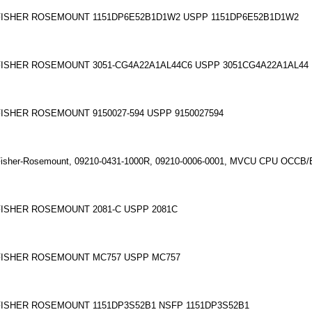
FISHER ROSEMOUNT 1151DP6E52B1D1W2 USPP 1151DP6E52B1D1W2
FISHER ROSEMOUNT 3051-CG4A22A1AL44C6 USPP 3051CG4A22A1AL44
FISHER ROSEMOUNT 9150027-594 USPP 9150027594
isher-Rosemount, 09210-0431-1000R, 09210-0006-0001, MVCU CPU OCC
FISHER ROSEMOUNT 2081-C USPP 2081C
FISHER ROSEMOUNT MC757 USPP MC757
FISHER ROSEMOUNT 1151DP3S52B1 NSFP 1151DP3S52B1