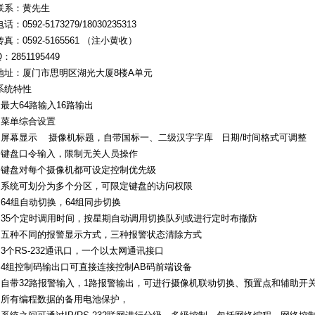
联系：黄先生
电话：0592-5173279/18030235313
传真：0592-5165561 （注小黄收）
Q：2851195449
地址：厦门市思明区湖光大厦8楼A单元
系统特性
●最大64路输入16路输出
●菜单综合设置
●屏幕显示 摄像机标题，自带国标一、二级汉字字库 日期/时间格式可调整
●键盘口令输入，限制无关人员操作
●键盘对每个摄像机都可设定控制优先级
●系统可划分为多个分区，可限定键盘的访问权限
●64组自动切换，64组同步切换
●35个定时调用时间，按星期自动调用切换队列或进行定时布撤防
●五种不同的报警显示方式，三种报警状态清除方式
●3个RS-232通讯口，一个以太网通讯接口
●4组控制码输出口可直接连接控制AB码前端设备
●自带32路报警输入，1路报警输出，可进行摄像机联动切换、预置点和辅助开
●所有编程数据的备用电池保护，