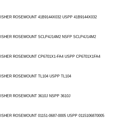
FISHER ROSEMOUNT 41B9144X032 USPP 41B9144X032
FISHER ROSEMOUNT SCLP4J14M2 NSFP SCLP4J14M2
FISHER ROSEMOUNT CP6701X1-FA4 USPP CP6701X1FA4
FISHER ROSEMOUNT TL104 USPP TL104
FISHER ROSEMOUNT 3610J NSPP 3610J
FISHER ROSEMOUNT 01151-0687-0005 USPP 0115106870005