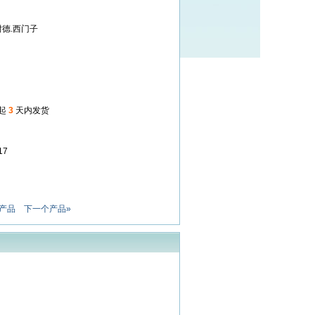
施耐德.西门子
起
3
天内发货
17
产品
下一个产品»