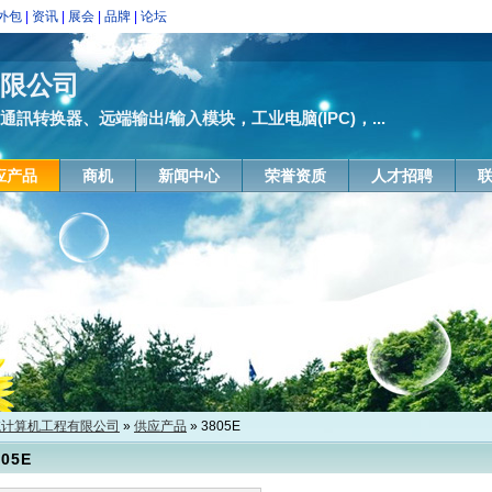
外包
|
资讯
|
展会
|
品牌
|
论坛
有限公司
通訊转换器、远端输出/输入模块，工业电脑(IPC)，...
应产品
商机
新闻中心
荣誉资质
人才招聘
航计算机工程有限公司
»
供应产品
» 3805E
805E