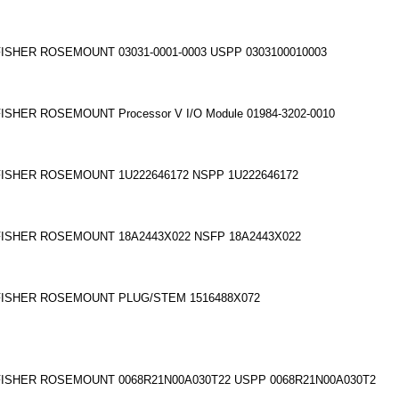
FISHER ROSEMOUNT 03031-0001-0003 USPP 0303100010003
ISHER ROSEMOUNT Processor V I/O Module 01984-3202-0010
FISHER ROSEMOUNT 1U222646172 NSPP 1U222646172
FISHER ROSEMOUNT 18A2443X022 NSFP 18A2443X022
FISHER ROSEMOUNT PLUG/STEM 1516488X072
FISHER ROSEMOUNT 0068R21N00A030T22 USPP 0068R21N00A030T2