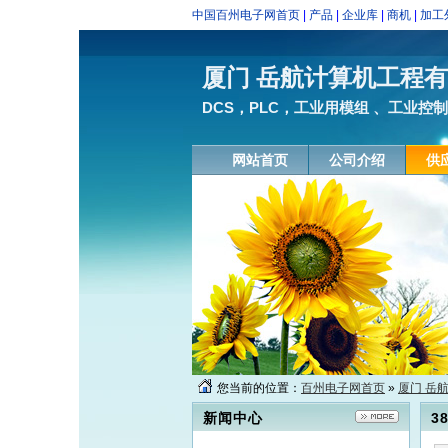
中国百州电子网首页
|
产品
|
企业库
|
商机
|
加工
厦门 岳航计算机工程
DCS，PLC，工业用模组 、工业控制
网站首页
公司介绍
供
您当前的位置：
百州电子网首页
»
厦门 岳
新闻中心
3