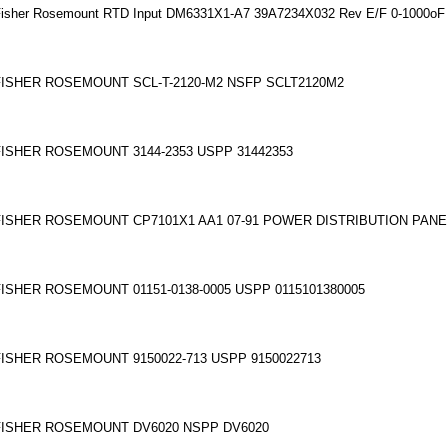
isher Rosemount RTD Input DM6331X1-A7 39A7234X032 Rev E/F 0-1000oF
FISHER ROSEMOUNT SCL-T-2120-M2 NSFP SCLT2120M2
FISHER ROSEMOUNT 3144-2353 USPP 31442353
FISHER ROSEMOUNT CP7101X1 AA1 07-91 POWER DISTRIBUTION PAN
FISHER ROSEMOUNT 01151-0138-0005 USPP 0115101380005
FISHER ROSEMOUNT 9150022-713 USPP 9150022713
FISHER ROSEMOUNT DV6020 NSPP DV6020