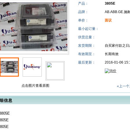
产品：
3805E
品牌：
AB.ABB.GE.
单价：
面议
最小起订量：
供货总量：
发货期限：
自买家付款之日
有效期至：
长期有效
最后更新：
2016-01-06 15:
点击图片查看原图
«上一个
细信息
3805E
3805E
3805E