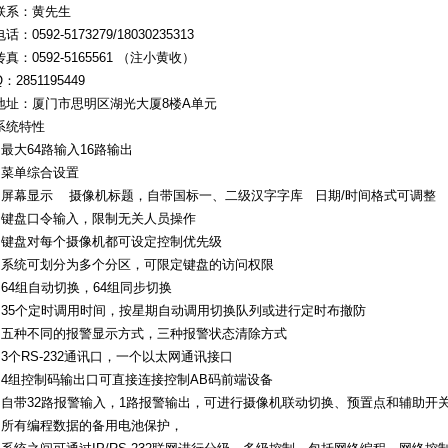
联系：黄先生
电话：0592-5173279/18030235313
传真：0592-5165561 （注小黄收）
Q：2851195449
地址：厦门市思明区湖光大厦8楼A单元
系统特性
●最大64路输入16路输出
●菜单综合设置
●屏幕显示 摄像机标题，自带国标一、二级汉字字库 日期/时间格式可调整
●键盘口令输入，限制无关人员操作
●键盘对每个摄像机都可设定控制优先级
●系统可划分为多个分区，可限定键盘的访问权限
●64组自动切换，64组同步切换
●35个定时调用时间，按星期自动调用切换队列或进行定时布撤防
●五种不同的报警显示方式，三种报警状态清除方式
●3个RS-232通讯口，一个以太网通讯接口
●4组控制码输出口可直接连接控制AB码前端设备
●自带32路报警输入，1路报警输出，可进行摄像机联动切换、预置点和辅助开
●所有编程数据的备用电池保护，