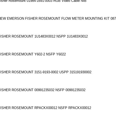
isher Rosemount 01984-1691-0003 RGB Video Cable NIB
NEW EMERSON FISHER ROSEMOUNT FLOW METER MOUNTING KIT 08711
FISHER ROSEMOUNT 1U1483X0012 NSPP 1U1483X0012
FISHER ROSEMOUNT Y602-2 NSFP Y6022
FISHER ROSEMOUNT 3151-9193-0002 USPP 315191930002
FISHER ROSEMOUNT 00991235032 NSFP 00991235032
FISHER ROSEMOUNT RPACKX00012 NSFP RPACKX00012