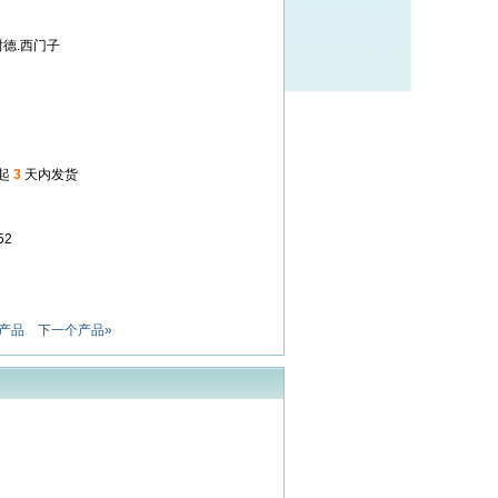
施耐德.西门子
起
3
天内发货
52
产品
下一个产品»