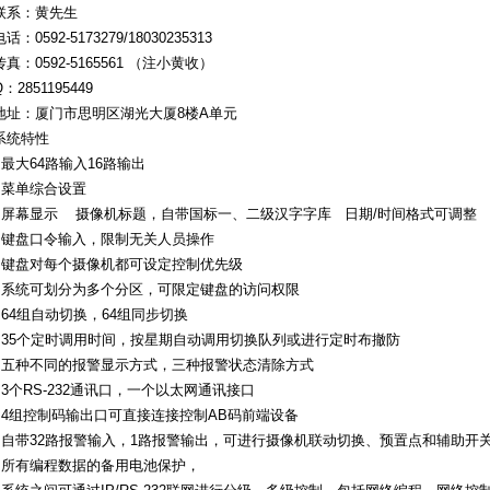
联系：黄先生
电话：0592-5173279/18030235313
传真：0592-5165561 （注小黄收）
Q：2851195449
地址：厦门市思明区湖光大厦8楼A单元
系统特性
●最大64路输入16路输出
●菜单综合设置
●屏幕显示 摄像机标题，自带国标一、二级汉字字库 日期/时间格式可调整
●键盘口令输入，限制无关人员操作
●键盘对每个摄像机都可设定控制优先级
●系统可划分为多个分区，可限定键盘的访问权限
●64组自动切换，64组同步切换
●35个定时调用时间，按星期自动调用切换队列或进行定时布撤防
●五种不同的报警显示方式，三种报警状态清除方式
●3个RS-232通讯口，一个以太网通讯接口
●4组控制码输出口可直接连接控制AB码前端设备
●自带32路报警输入，1路报警输出，可进行摄像机联动切换、预置点和辅助开
●所有编程数据的备用电池保护，