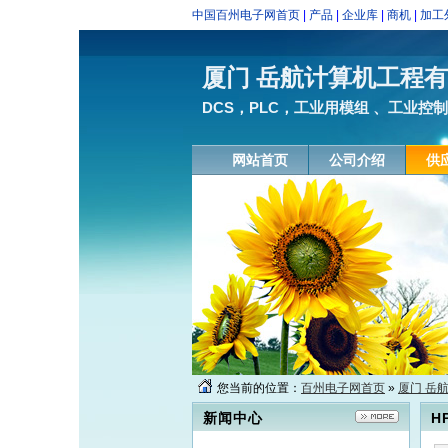
中国百州电子网首页
|
产品
|
企业库
|
商机
|
加工
厦门 岳航计算机工程
DCS，PLC，工业用模组 、工业控制
网站首页
公司介绍
供
您当前的位置：
百州电子网首页
»
厦门 岳
新闻中心
H