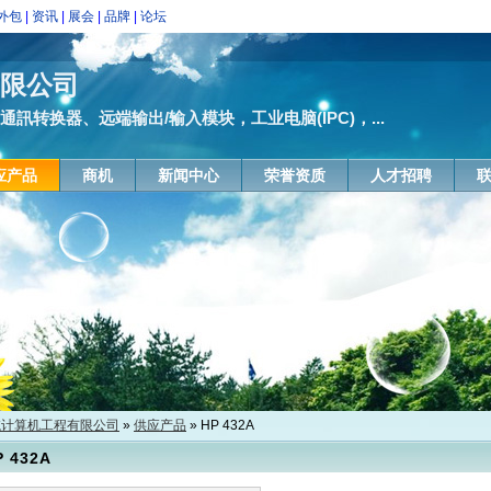
外包
|
资讯
|
展会
|
品牌
|
论坛
有限公司
通訊转换器、远端输出/输入模块，工业电脑(IPC)，...
应产品
商机
新闻中心
荣誉资质
人才招聘
航计算机工程有限公司
»
供应产品
» HP 432A
P 432A