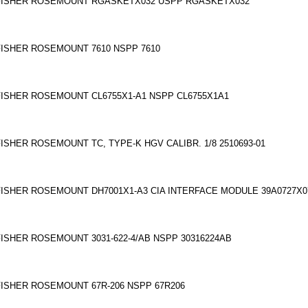
FISHER ROSEMOUNT RGASKETX032 USPP RGASKETX032
FISHER ROSEMOUNT 7610 NSPP 7610
FISHER ROSEMOUNT CL6755X1-A1 NSPP CL6755X1A1
FISHER ROSEMOUNT TC, TYPE-K HGV CALIBR. 1/8 2510693-01
FISHER ROSEMOUNT DH7001X1-A3 CIA INTERFACE MODULE 39A0727X07
FISHER ROSEMOUNT 3031-622-4/AB NSPP 30316224AB
FISHER ROSEMOUNT 67R-206 NSPP 67R206