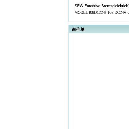
SEW-Eurodrive Bremsgleichrich
MODEL I09D1224H102 DC24V 0
询价单