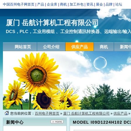
中国百州电子网首页
|
产品
|
企业库
|
商机
|
加工外包
|
资讯
|
展会
|
品牌
|
论坛
厦门 岳航计算机工程有限公司
DCS，PLC，工业用模组 、工业控制通訊转换器、远端输出/输入模块
网站首页
公司介绍
供应产品
商机
新闻
您当前的位置：
百州电子网首页
»
厦门 岳航计算机工程有限公司
»
供应产品
»
新闻中心
MODEL I09D1224H102 DC