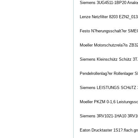
Siemens 3UG4511-1BP20 Analog
Lenze Netzfilter 8203 EZN2_01
Festo N?herungsschalt?er SME
Moeller Motorschutzrela?is ZB
Siemens Kleinschütz Schütz 
Pendelrollenlag?er Rollenlager
Siemens LEISTUNGS SCHüTZ 3R
Moeller PKZM 0-1,6 Leistungssc
Siemens 3RV1021-1HA10 3RV10 
Eaton Drucktaster 1S1?.flach.g