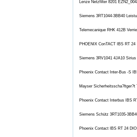
Lenze Netzfilter 8201 EZN2_00
Siemens 3RT1044-3BB40 Leistu
Telemecanique RHK 412B Verrie
PHOENIX Co
nTACT IBS RT 24 
Siemens 3RV1041 4JA10 Sirius 
Phoenix Co
ntact Inter-Bus -S I
Mayser Sicherheitsscha?ltger?
Phoenix Co
ntact Interbus IBS 
Siemens Schütz 3RT1035-3BB
Phoenix Co
ntact IBS RT 24 DIO