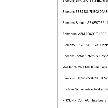
Siemens SIMATIC S7 Simatic S
Siemens 6ES7331-7KB02-0?AB0 A
Siemens Simatic S7 6ES7 321-1
Schmersal AZM 200CC-T-1P2P S
Siemens 3RG7823-3BG00 Lichts
Phoenix Co
ntact Interbus Flas
Moeller NZMN1 M100 Leistungs
Siemens 3TF52 22-0AP0 3TF522
Euchner Sicherheitsscha?lter
PHOENIX Co
nTACT Interbus-S 