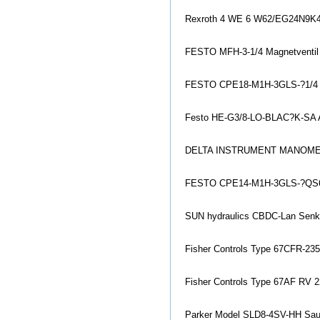
Rexroth 4 WE 6 W62/EG24N9K4 
FESTO MFH-3-1/4 Magnetventil
FESTO CPE18-M1H-3GLS-?1/4 M
Festo HE-G3/8-LO-BLAC?K-SA A
DELTA INSTRUMENT MANOME
FESTO CPE14-M1H-3GLS-?QS6 
SUN hydraulics CBDC-Lan Senkb
Fisher Co
ntrols Type 67CFR-235
Fisher Co
ntrols Type 67AF RV 
Parker Model SLD8-4SV-HH Saugl