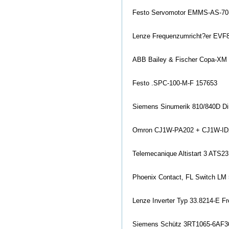
Festo Servomotor EMMS-AS-7
Lenze Frequenzumricht?er EV
ABB Bailey & Fischer Copa-XM
Festo .SPC-100-M-F 157653
Siemens Sinumerik 810/840D Di
Omron CJ1W-PA202 + CJ1W-ID
Telemecanique Altistart 3 ATS2
Phoenix Contact, FL Switch LM 
Lenze Inverter Typ 33.8214-E 
Siemens Schütz 3RT1065-6AF3