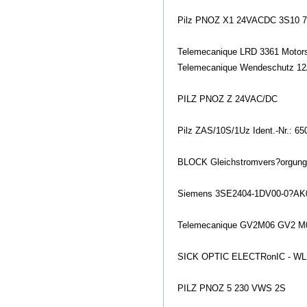
Pilz PNOZ X1 24VACDC 3S10 7
Telemecanique LRD 3361 Motors
Telemecanique Wendeschutz 1
PILZ PNOZ Z 24VAC/DC
Pilz ZAS/10S/1Uz Ident.-Nr.: 65
BLOCK Gleichstromvers?orgung
Siemens 3SE2404-1DV00-0?AK0 
Telemecanique GV2M06 GV2 M0
SICK OPTIC ELECTRo
nIC - W
PILZ PNOZ 5 230 VWS 2S