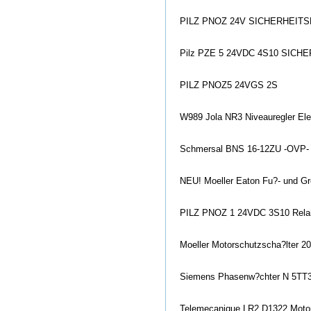
PILZ PNOZ 24V SICHERHEITS
Pilz PZE 5 24VDC 4S10 SICH
PILZ PNOZ5 24VGS 2S
W989 Jola NR3 Niveauregler Ele
Schmersal BNS 16-12ZU -OVP-
NEU! Moeller Eaton Fu?- und Gr
PILZ PNOZ 1 24VDC 3S10 Relai
Moeller Motorschutzscha?lter 2
Siemens Phasenw?chter N 5TT
Telemecanique LR2 D1322 Motor