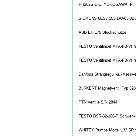
PH202G-E-E, YOKOGAWA, PH2
SIEMENS 6ES7 153-1AA03-0B0
ABB EH 175 Blockschütze
FESTO Ventilinsel MPA-FB-VI fer
FESTO Ventilinsel MPA-FB-VI fer
Danfoss Strangregul.-u.?Messv
BüRKERT Magnetventil Typ 528
PTN Ventile S/N 2844
FESTO DSR-32-180-P Schwenka
WHITEY Pumpe Model:133 SR 