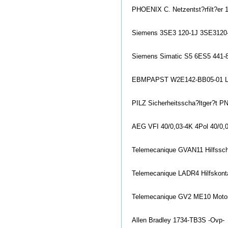
PHOENIX C. Netzentst?rfilt?er 
Siemens 3SE3 120-1J 3SE3120-1
Siemens Simatic S5 6ES5 441
EBMPAPST W2E142-BB05-01 Lü
PILZ Sicherheitsscha?ltger?t 
AEG VFI 40/0,03-4K 4Pol 40/0,0
Telemecanique GVAN11 Hilfssch
Telemecanique LADR4 Hilfskont
Telemecanique GV2 ME10 Motor
Allen Bradley 1734-TB3S -Ovp-