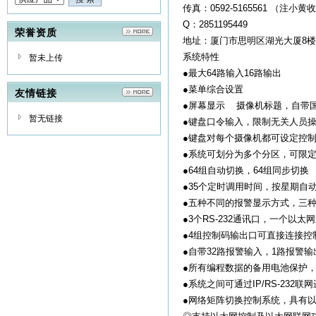
传真：0592-5165561 （注小黄
Q：2851195449
荣誉资质
地址：厦门市思明区湖光大厦8楼
系统特性
暂未上传
●最大64路输入16路输出
●菜单综合设置
友情链接
●屏幕显示 摄像机标题，自带
暂无链接
●键盘口令输入，限制无关人员
●键盘对每个摄像机都可设定控
●系统可划分为多个分区，可限
●64组自动切换，64组同步切换
●35个定时调用时间，按星期自
●五种不同的报警显示方式，三
●3个RS-232通讯口，一个以太
●4组控制码输出口可直接连接控
●自带32路报警输入，1路报警
●所有编程数据的备用电池保护
●系统之间可通过IP/RS-23
●网络矩阵切换控制系统，具有