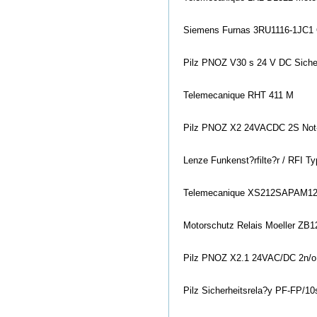
Siemens Furnas 3RU1116-1JC1 
Pilz PNOZ V30 s 24 V DC Sicher
Telemecanique RHT 411 M
Pilz PNOZ X2 24VACDC 2S Not-
Lenze Funkenst?rfilte?r / RFI 
Telemecanique XS212SAPAM12 N
Motorschutz Relais Moeller ZB1
Pilz PNOZ X2.1 24VAC/DC 2n/o
Pilz Sicherheitsrela?y PF-FP/1