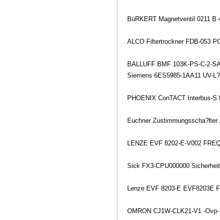
BüRKERT Magnetventil 0211 B
ALCO Filtertrockner FDB-053 P
BALLUFF BMF 103K-PS-C-2-SA2
Siemens 6ES5985-1AA11 UV-L?
PHOENIX Co
nTACT Interbus-S 
Euchner Zustimmungsscha?lte
LENZE EVF 8202-E-V002 FRE
Sick FX3-CPU000000 Sicherheit
Lenze EVF 8203-E EVF8203E Fr
OMRON CJ1W-CLK21-V1 -Ovp-