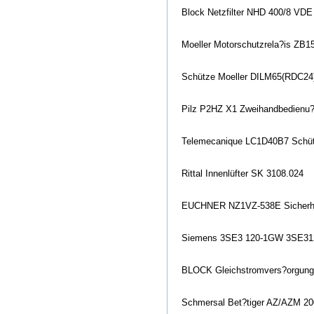
Block Netzfilter NHD 400/8 VDE
Moeller Motorschutzrela?is ZB1
Schütze Moeller DILM65(RDC24)
Pilz P2HZ X1 Zweihandbedienu?
Telemecanique LC1D40B7 Schü
Rittal Innenlüfter SK 3108.024
EUCHNER NZ1VZ-538E Sicherhe
Siemens 3SE3 120-1GW 3SE312
BLOCK Gleichstromvers?orgung
Schmersal Bet?tiger AZ/AZM 2