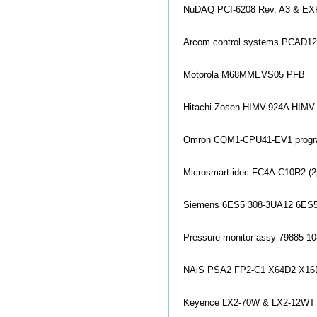
NuDAQ PCI-6208 Rev. A3 & EX
Arcom co
ntrol systems PCAD1
Motorola M68MMEVS05 PFB
Hitachi Zosen HIMV-924A HIMV
Omron CQM1-CPU41-EV1 program
Microsmart idec FC4A-C10R2 (2
Siemens 6ES5 308-3UA12 6ES5
Pressure mo
nitor assy 79885-1
NAiS PSA2 FP2-C1 X64D2 X16
Keyence LX2-70W & LX2-12WT