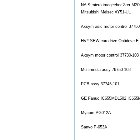
NAiS micro-imagechec?ker M20
Mitsubishi Melsec AY51-UL
Axsym asic motor co
ntrol 3775
HV# SEW eurodrive Optidrive-
Axsym motor co
ntrol 37730-103
Multimedia assy 79750-103
PCB assy 37745-101
GE Fanuc IC655MDL502 IC65
Mycom PG012A
Sanyo P-653A