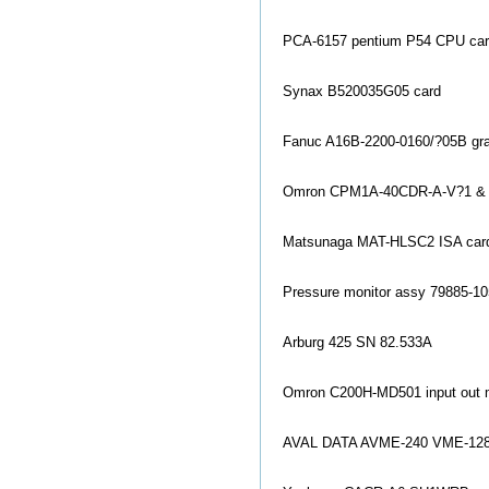
PCA-6157 pentium P54 CPU card
Synax B520035G05 card
Fanuc A16B-2200-0160/?05B gr
Omron CPM1A-40CDR-A-V?1 &
Matsunaga MAT-HLSC2 ISA card
Pressure mo
nitor assy 79885-10
Arburg 425 SN 82.533A
Omron C200H-MD501 input out mo
AVAL DATA AVME-240 VME-12