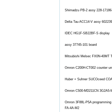
Shimadzu PB-2 assy 228-1718
Delta Tau ACC14-V assy 602239
IDEC HG1F-SB22BF-S display
assy 37745-101 board
Mitsubishi Melsec FX0N-40MT Tr
Omron C200H-CT002 counter un
Huber + Suhner SUCOceed CO
Omron C500-MD211CN 3G2A5-
Omron 3F88L-P5A programming 
FA-4A-M2