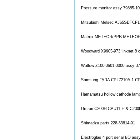
Pressure mo
nitor assy 79885-1
Mitsubishi Melsec AJ65SBTCF1
Matrox METEOR/PPB METEOR_
Woodward X9905-973 l
inknet 8 
Watlow Z100-0601-0000 assy 375
Samsung FARA CPL7210A-1 C
Hamamatsu hollow cathode lamp
Omron C200H-CPU11-E & C20
Shimadzu parts 228-33814-91
Electroglas 4 port serial I/O ass