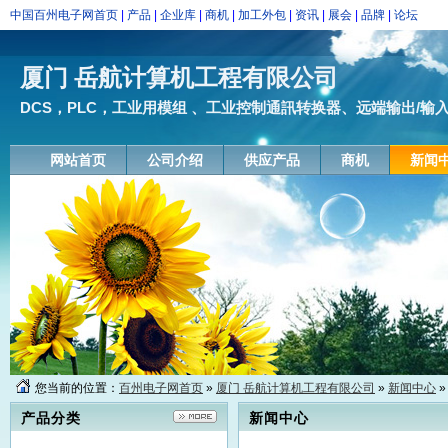
中国百州电子网首页
|
产品
|
企业库
|
商机
|
加工外包
|
资讯
|
展会
|
品牌
|
论坛
厦门 岳航计算机工程有限公司
DCS，PLC，工业用模组 、工业控制通訊转换器、远端输出/输入模块
网站首页
公司介绍
供应产品
商机
新闻
您当前的位置：
百州电子网首页
»
厦门 岳航计算机工程有限公司
»
新闻中心
»
产品分类
新闻中心