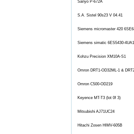
Sanyo P-672A
S.A. Sistel 90s23 V 04.41
Siemens micromaster 420 6SE
Siemens simatic 6ES5430-4UA
Kohzu Precision XM10A-S1
Omron DRT1-OD32ML-1 & DRT
Omron C500-OD219
Keyence MT-T3 (lot 0f 3)
Mitsubishi AJ71UC24
Hitachi Zosen HIMV-605B