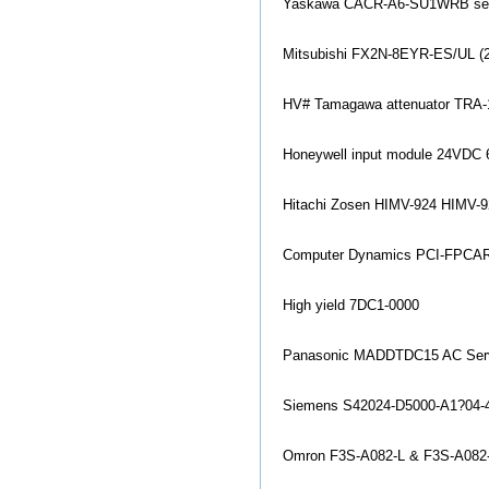
Yaskawa CACR-A6-SU1WRB servo
Mitsubishi FX2N-8EYR-ES/UL (2
HV# Tamagawa attenuator TRA-
Ho
neywell input module 24VDC
Hitachi Zosen HIMV-924 HIMV-9
Computer Dynamics PCI-FPCAR
High yield 7DC1-0000
Panaso
nic MADDTDC15 AC Ser
Siemens S42024-D5000-A1?04-
Omron F3S-A082-L & F3S-A082-D 