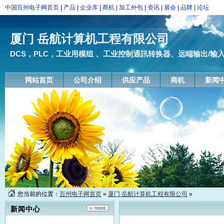
中国百州电子网首页
|
产品
|
企业库
|
商机
|
加工外包
|
资讯
|
展会
|
品牌
|
论坛
厦门 岳航计算机工程有限公司
DCS，PLC，工业用模组 、工业控制通訊转换器、远端输出/输入模块
网站首页
公司介绍
供应产品
商机
新闻
您当前的位置：
百州电子网首页
»
厦门 岳航计算机工程有限公司
»
新闻中心