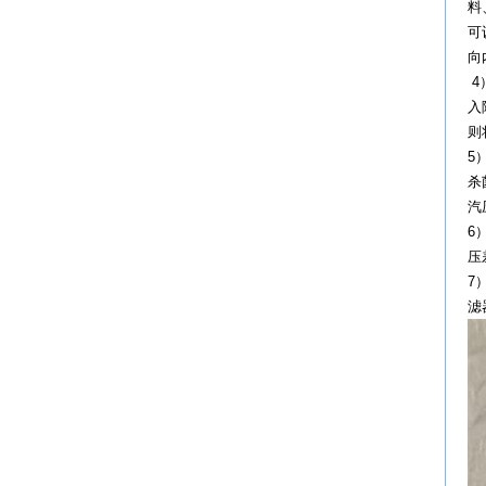
料
可
4
入
5
杀
汽
6
压
7