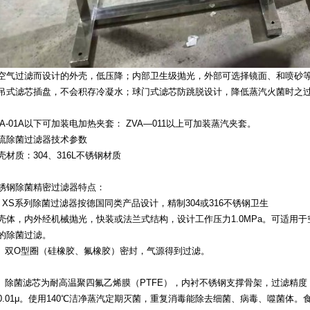
空气过滤而设计的外壳，低压降；内部卫生级抛光，外部可选择镜面、和喷砂
吊式滤芯插盘，不会积存冷凝水；球门式滤芯防跳脱设计，降低蒸汽火菌时之
VA-01A以下可加装电加热夹套： ZVA—011以上可加装蒸汽夹套。
流除菌过滤器技术参数
壳材质：304、316L不锈钢材质
锈钢除菌精密过滤器特点：
）XS系列除菌过滤器按德国同类产品设计，精制304或316不锈钢卫生
壳体，内外经机械抛光，快装或法兰式结构，设计工作压力1.0MPa。可适用
的除菌过滤。
2）双O型圈（硅橡胶、氟橡胶）密封，气源得到过滤。
）除菌滤芯为耐高温聚四氟乙烯膜（PTFE），内衬不锈钢支撑骨架，过滤精度
0.01μ。使用140℃洁净蒸汽定期灭菌，重复消毒能除去细菌、病毒、噬菌体。