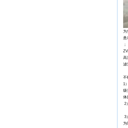
为
悬
；
Z
高
滤
不
1
级
体
3
为