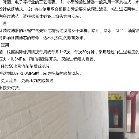
、啤酒、电子等行业的工艺需要。 1）小型除菌过滤器一般采用十字悬挂式，
设计成落地式。 2）有些使用场合根据实际需要分成预过滤器、精过滤器两种
向内穿过滤芯，请根据壳体标签上箭头方向安装
）进
除菌过滤器的压缩空气先经过精密过滤器及干燥机。除油、除水、除尘，油雾浓度应
则将影响除菌滤芯的寿命，达不到预期的除菌效
）定期
菌，根据实际使用情况每周或每月1~2次，每次30分钟，采用经过1μ过滤精度
压力＜0.3MPa。阀门须缓慢开关。灭菌过程须人看管。
）经过50次蒸汽杀菌后或滤芯
差达到0.07~1.0MPa时，应更换新的除菌滤芯。
）更大流量、更高压力的除菌过
滤器接受订货。