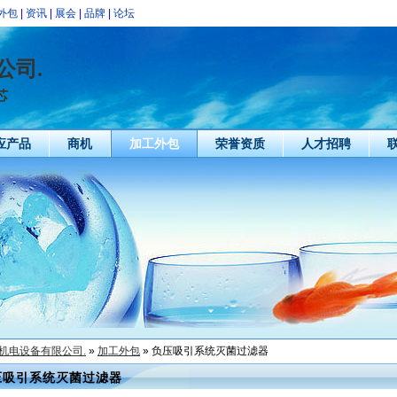
外包
|
资讯
|
展会
|
品牌
|
论坛
公司.
芯
应产品
商机
加工外包
荣誉资质
人才招聘
机电设备有限公司.
»
加工外包
» 负压吸引系统灭菌过滤器
压吸引系统灭菌过滤器