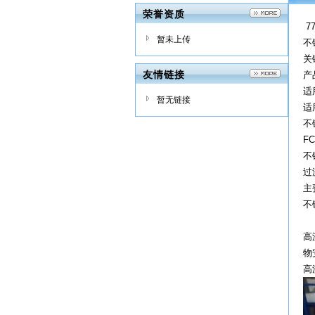
荣誉资质
7
暂未上传
不
关
友情链接
产品
适
暂无链接
适
不
FC
不
过
主
不
高
物
高