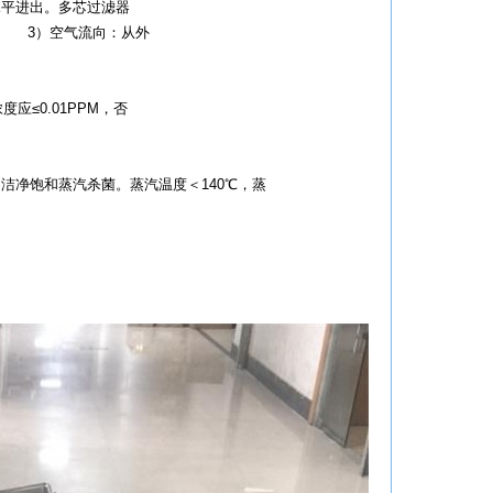
水平进出。多芯过滤器
。 3）空气流向：从外
。
≤0.01PPM，否
果。
的洁净饱和蒸汽杀菌。蒸汽温度＜140℃，蒸