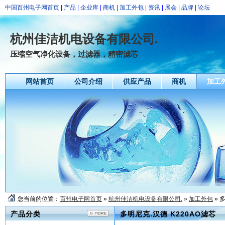
中国百州电子网首页
|
产品
|
企业库
|
商机
|
加工外包
|
资讯
|
展会
|
品牌
|
论坛
杭州佳洁机电设备有限公司.
压缩空气净化设备，过滤器，精密滤芯
网站首页
公司介绍
供应产品
商机
加工
您当前的位置：
百州电子网首页
»
杭州佳洁机电设备有限公司.
»
加工外包
» 
产品分类
多明尼克.汉德 K220AO滤芯