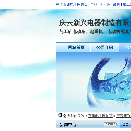
中国百州电子网首页
|
产品
|
企业库
|
商机
|
加工
庆云新兴电器制造有限
与工矿电动车、起重机、电动机配套
网站首页
公司介绍
供
您当前的位置：
百州电子网首页
»
庆云新兴
新闻中心
JZ