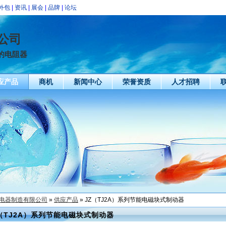
外包
|
资讯
|
展会
|
品牌
|
论坛
公司
的电阻器
应产品
商机
新闻中心
荣誉资质
人才招聘
电器制造有限公司
»
供应产品
» JZ（TJ2A）系列节能电磁块式制动器
（TJ2A）系列节能电磁块式制动器