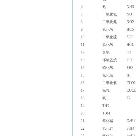
6
氨
NH3
7
一氧化氮
NO
8
二氧化氮
NO2
9
氰化氢
HCN
10
二氧化硫
SO2
11
氯化氢
HCL
12
臭氧
O3
13
环氧乙烷
ETO
14
磷化氢
PH3
15
氟化氢
HF
16
二氧化氯
CLO2
17
光气
COCL
18
氟
F2
19
THT
20
TBM
21
氢化锗
GeH4
22
氢化硅
SiH4