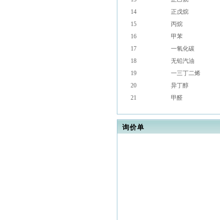
14
正戊烷
15
丙烷
16
甲苯
17
一氧化碳
18
无铅汽油
19
一三丁二烯
20
异丁醇
21
甲醛
询价单