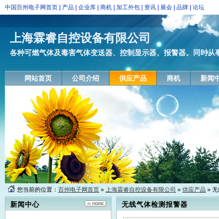
中国百州电子网首页
|
产品
|
企业库
|
商机
|
加工外包
|
资讯
|
展会
|
品牌
|
论坛
上海霖睿自控设备有限公司
各种可燃气体及毒害气体变送器、控制显示器、报警器。同时从事可
网站首页
公司介绍
供应产品
商机
新闻
您当前的位置：
百州电子网首页
»
上海霖睿自控设备有限公司
»
供应产品
» 
新闻中心
无线气体检测报警器