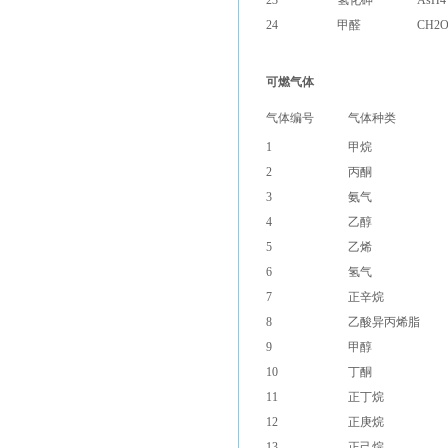
23
氢化砷
AsH4
24
甲醛
CH2
可燃气体
气体编号
气体种类
1
甲烷
2
丙酮
3
氨气
4
乙醇
5
乙烯
6
氢气
7
正辛烷
8
乙酸异丙烯脂
9
甲醇
10
丁酮
11
正丁烷
12
正庚烷
13
正己烷