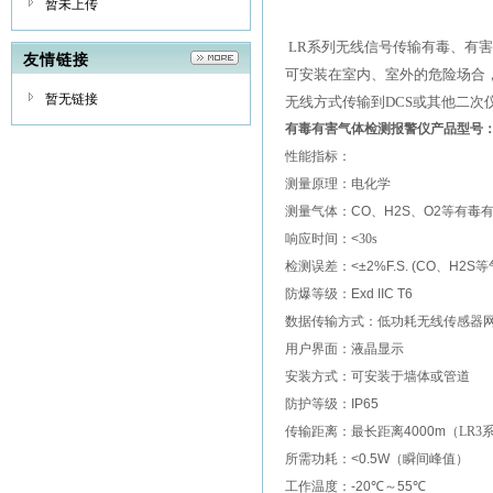
暂未上传
LR
系列无线信号传输有毒、有害
友情链接
可安装在室内、室外的危险场合
暂无链接
无线方式传输到DCS或其他二次
有毒有害气体检测报警仪产品型号
性能指标：
测量原理：电化学
测量气体：
CO
、
H2S
、
O2
等有毒
响应时间：
<
30
s
检测误差：
<
±
2%F.S. (CO
、
H2S
等
防爆等级：
Exd IIC T6
数据传输方式：低功耗无线传感器
用户界面：液晶显示
安装方式：可安装于墙体或管道
防护等级：
IP65
传输距离：最长距离
4000m
（
LR3
所需功耗：
<0.5W
（瞬间峰值）
工作温度：
-20
℃
～
55
℃