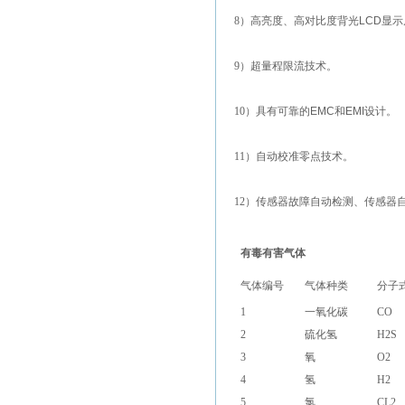
8
）高亮度、高对比度背光
LCD
显示
9
）超量程限流技术。
10
）具有可靠的
EMC
和
EMI
设计。
11
）
自动校准零点技术。
12
）传感器故障自动检测、传感器
有毒有害气体
气体编号
气体种类
分子
1
一氧化碳
CO
2
硫化氢
H2S
3
氧
O2
4
氢
H2
5
氯
CL2