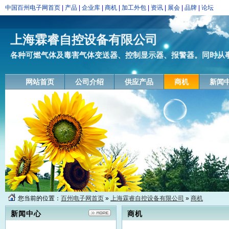
中国百州电子网首页
|
产品
|
企业库
|
商机
|
加工外包
|
资讯
|
展会
|
品牌
|
论坛
上海霖睿自控设备有限公司
各种可燃气体及毒害气体变送器、控制显示器、报警器。同时从事可
网站首页
公司介绍
供应产品
商机
新闻
您当前的位置：
百州电子网首页
»
上海霖睿自控设备有限公司
»
商机
新闻中心
商机