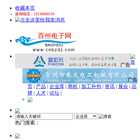
收藏本页
咨询电话：18136068510
首
广告
广告
页
|
产品
|
企业库
|
商机
|
加工外包
|
资讯
|
展会
|
品
牌
|
人才
|
论坛
|
热门搜索：
电子
苏州
电阻
LED
电阻器
焊剂
胶枪
磁
头
感应开关
电磁线