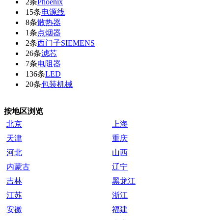
2条
Phoenix
15条
电源线
8条
散热器
1条
点烟器
2条
西门子SIEMENS
26条
滤芯
7条
电阻器
136条
LED
20条
包装机械
按地区浏览
北京
上海
天津
重庆
河北
山西
内蒙古
辽宁
吉林
黑龙江
江苏
浙江
安徽
福建