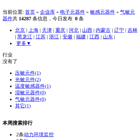
当前位置:
首页
»
企业库
»
电子元器件
»
敏感元器件
»
气敏元
器件
共
14287
条信息，今日发布
0
条
北京
|
上海
|
天津
|
重庆
|
河北
|
山西
|
内蒙古
|
辽宁
|
吉林
|
黑龙江
|
江苏
|
浙江
|
安徽
|
福建
|
江西
|
山东
|
更多▼
行业
没有了
压敏元件(1)
光敏元件(2)
温度敏感器件(1)
湿敏元器件(0)
气敏元器件(0)
其它(1)
本周搜索排行
2条
动力环境监控