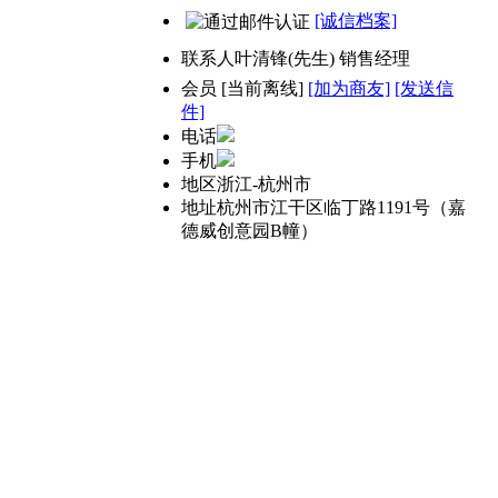
[诚信档案]
联系人
叶清锋(先生) 销售经理
会员
[
当前离线
]
[加为商友]
[发送信
件]
电话
手机
地区
浙江-杭州市
地址
杭州市江干区临丁路1191号（嘉
德威创意园B幢）