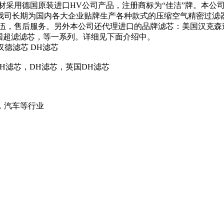
材采用德国原装进口HV公司产品，注册商标为“佳洁”牌。本公
我司长期为国内各大企业贴牌生产各种款式的压缩空气精密过滤
伍，售后服务。另外本公司还代理进口的品牌滤芯：美国汉克森
斯滤芯，德国超滤滤芯，等一系列。详细见下面介绍中。
克汉德滤芯 DH滤芯
尼克DH滤芯，DH滤芯，英国DH滤芯
，汽车等行业