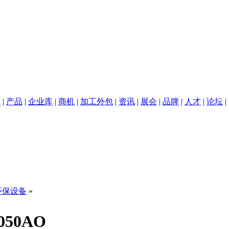
页
|
产品
|
企业库
|
商机
|
加工外包
|
资讯
|
展会
|
品牌
|
人才
|
论坛
|
子
电阻器
处理器
电感器
环保设备
»
50AO