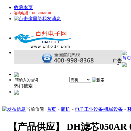
收藏本页
咨询电话：18136068510
首
广告
热门搜索：
门锁
电阻
LED
天线
绝缘材料
电机
接线端
当前位置:
首页
»
商机
»
电子工业设备/机械设备
»
【产品供应】 DH滤芯050AR 0